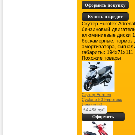
Оформить покупку
Купить в кредит
Скутер Eurotex Adrena
бензиновый двигатель 
алюминиевые диски 13
бескамерные, тормоз 
амортизатора, сигнал
габариты: 194x71x111 
Похожие товары
Скутер Eurotex
Cyclone 50 Евротекс
Циклон 50
54 488
руб.
Оформить
покупку