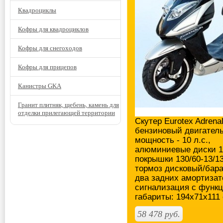
Квадроциклы
Кофры для квадроциклов
Кофры для снегоходов
Кофры для прицепов
Канистры GKA
Гранит плитняк, щебень, камень для
отделки прилегающей территории
Скутер Eurotex Adrena
бензиновый двигатель 
мощность - 10 л.с.,
алюминиевые диски 13
покрышки 130/60-13/1
тормоз дисковый/бар
два задних амортизат
сигнализация с функц
габариты: 194x71x111 
58 478
руб.