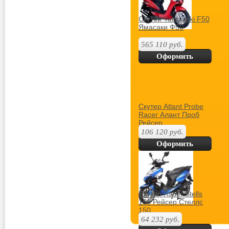
Скутер Yamasaki F50
Ямасаки Ф50
565 110
руб.
Оформить
покупку
Скутер Atlant Probe
Racer Алант Проб
Рейсер
106 120
руб.
Оформить
покупку
Скутер Racer Stells
150 Рейсер Стеллс
150
64 232
руб.