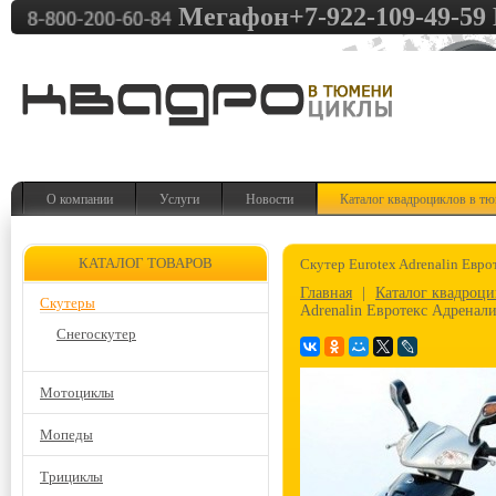
Мегафон+7-922-109-49-59 
О компании
Услуги
Новости
Каталог квадроциклов в т
КАТАЛОГ ТОВАРОВ
Скутер Eurotex Adrenalin Евр
Главная
|
Каталог квадроц
Скутеры
Adrenalin Евротекс Адренал
Снегоскутер
Мотоциклы
Мопеды
Трициклы