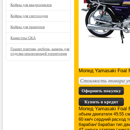
Кофры для квадроциклов
Кофры для снегоходов
Кофры для прицепов
Канистры GKA
Гранит плитняк, щебень, камень для
отделки прилегающей территории
Мопед Yamasaki Foal
Стоимость товара у
Оформить покупку
Купить в кредит
Мопед Yamasaki Foal
объем двигателя 49.55 см
60 км/ч сердний расход т
барабан/ барабан тип дви
4Т запуск стартер / кикс