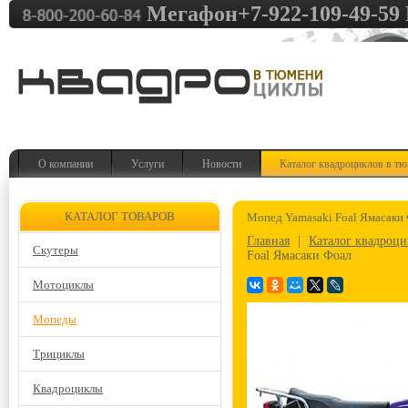
Мегафон+7-922-109-49-59 
О компании
Услуги
Новости
Каталог квадроциклов в т
КАТАЛОГ ТОВАРОВ
Мопед Yamasaki Foal Ямасаки
Главная
|
Каталог квадроц
Скутеры
Foal Ямасаки Фоал
Мотоциклы
Мопеды
Трициклы
Квадроциклы