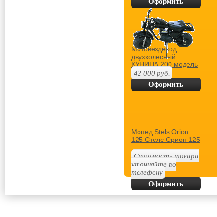
Оформить
покупку
Мотовездеход
двухколесный
КУНИЦА 200 модель
2012 года
42 000
руб.
Оформить
покупку
Мопед Stels Orion
125 Стелс Орион 125
Стоимость товара
уточняйте по
телефону
Оформить
покупку