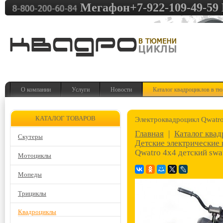
Мегафон+7-922-109-49-59 
О компании
Услуги
Новости
Каталог квадроциклов в т
КАТАЛОГ ТОВАРОВ
Электроквадроцикл Qwatro
Главная
|
Каталог ква
Скутеры
Детские электрические
Qwatro 4х4 детский swa
Мотоциклы
Мопеды
Трициклы
Квадроциклы