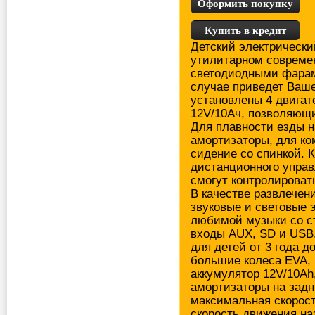
Оформить покупку
Купить в кредит
Детский электрически
утилитарном совреме
светодиодными фарам
случае приведет Ваше
установлены 4 двигате
12V/10Ач, позволяющи
Для плавности езды н
амортизаторы, для ко
сидение со спинкой. 
дистанционного управ
смогут контролировать
В качестве развлечен
звуковые и световые
любимой музыки со с
входы AUX, SD и USB
для детей от 3 года до
большие колеса EVA, 
аккумулятор 12V/10Ah
амортизаторы на задн
максимальная скорость
скорость движения на