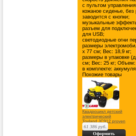
с пультом управления
кожаное сиденье, без
заводится с кнопки;
музыкальные эффекты
разъем для подключен
для USB;
светодиодные огни пе
размеры электромобил
х 77 см; Вес: 18,9 кг;
размеры в упаковке (д
см; Вес: 25 кг; Объем:
в комплекте: аккумуля
Похожие товары
Квадроцикл детский
электрический
Toyland JC912 proven
quality
61 386
руб.
Оформить