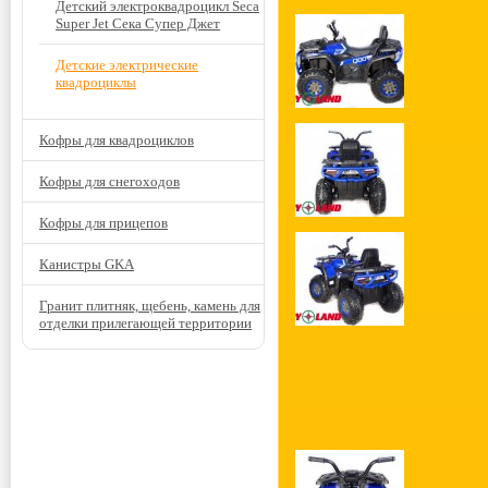
Детский электроквадроцикл Seca
Super Jet Сека Супер Джет
Детские электрические
квадроциклы
Кофры для квадроциклов
Кофры для снегоходов
Кофры для прицепов
Канистры GKA
Гранит плитняк, щебень, камень для
отделки прилегающей территории