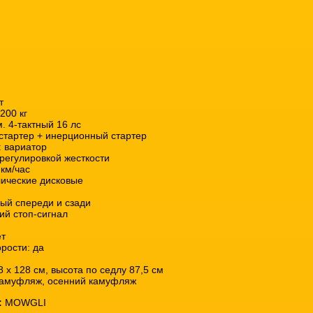
т
200 кг
м. 4-тактный 16 лс
остартер + инерционный стартер
: вариатор
регулировкой жесткости
 км/час
лические дисковые
ый спереди и сзади
ний стоп-сигнал
ет
рости: да
8 х 128 см, высота по седлу 87,5 см
камуфляж, осенний камуфляж
:
MOWGLI