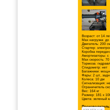
Возраст: от 14 ле
Мах нагрузка: до 
Двигатель: 200 с
Стартер: электр
Коробка передач
Амортизаторы: с 
Мах скорость: 70
Тормоза: гидрав
Спидометр: нет
Багажники: мощн
Фары: 2 шт., зад
Колеса: 10 дм
Сигнализация: н
Ограничитель ско
Вес: 164 кг
Размер: 181 х 10
Цвета: зеленый 
Производитель