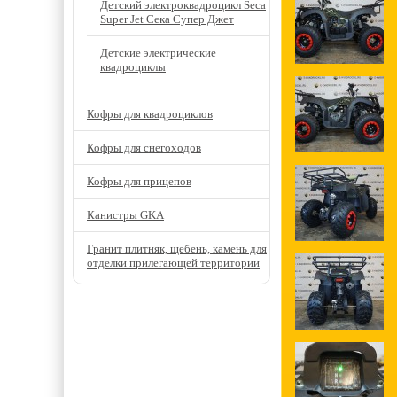
Детский электроквадроцикл Seca
Super Jet Сека Супер Джет
Детские электрические
квадроциклы
Кофры для квадроциклов
Кофры для снегоходов
Кофры для прицепов
Канистры GKA
Гранит плитняк, щебень, камень для
отделки прилегающей территории