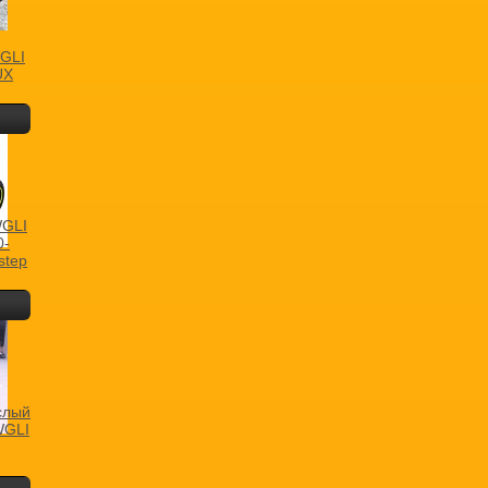
GLI
UX
WGLI
0-
step
слый
WGLI