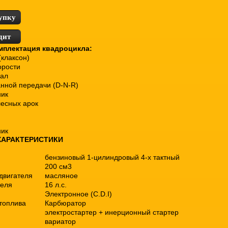
упку
дит
мплектация квадроцикла:
(клаксон)
орости
нал
нной передачи (D-N-R)
ник
есных арок
ник
ХАРАКТЕРИСТИКИ
бензиновый 1-цилиндровый 4-х тактный
200 см3
двигателя
масляное
теля
16 л.с.
Электронное (C.D.I)
топлива
Карбюратор
электростартер + инерционный стартер
вариатор