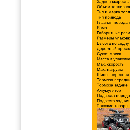
Задняя скорость
Объем топливног
Тип и марка топ
Тип привода
Главная передач
Рама
Габаритные раз
Размеры упаковк
Высота по седлу
Дорожный просв
Сухая масса
Масса в упаковк
Max. скорость
Max. нагрузка
Шины: передняя 
Тормоза передн
Тормоза задние
Аккумулятор
Подвеска перед
Подвеска задняя
Похожие товары