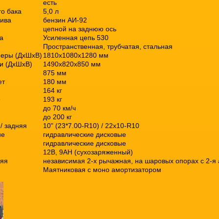
есть
о бака
5,0 л
лива
бензин АИ-92
цепной на заднюю ось
а
Усиленная цепь 530
Пространственная, трубчатая, стальная
меры (ДхШхВ)
1810х1080х1280 мм
и (ДхШхВ)
1490х820х850 мм
875 мм
ет
180 мм
164 кг
е
193 кг
до 70 км/ч
до 200 кг
/ задняя
10" (23*7.00-R10) / 22x10-R10
ие
гидравлические дисковые
гидравлические дисковые
12В, 9AH (сухозаряженный)
няя
независимая 2-х рычажная, на шаровых опорах с 2-я
Маятниковая с моно амортизатором