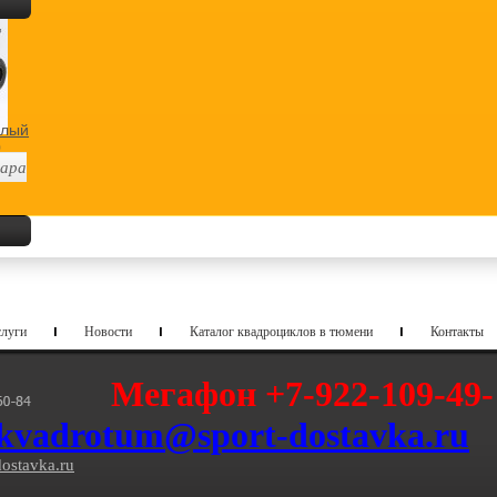
слый
0
ара
луги
Новости
Каталог квадроциклов в тюмени
Контакты
Мегафон +7-922-109-49-
kvadrotum@sport-dostavka.ru
ostavka.ru