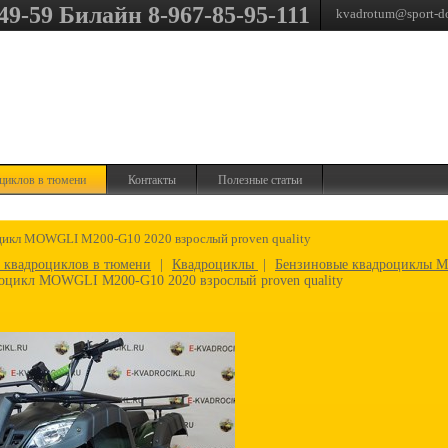
9-59 Билайн 8-967-85-95-111
kvadrotum@sport-do
оциклов в тюмени
Контакты
Полезные статьи
цикл MOWGLI M200-G10 2020 взрослый proven quality
г квадроциклов в тюмени
|
Квадроциклы
|
Бензиновые квадроциклы 
оцикл MOWGLI M200-G10 2020 взрослый proven quality