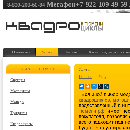
Мегафон+7-922-109-49-59 
О компании
Услуги
Новости
Каталог квадроциклов в т
КАТАЛОГ ТОВАРОВ
Услуги
Главная
|
Услуги
Скутеры
Мотоциклы
Большой выбор мод
квадроциклов
,
мотоци
Мопеды
представленный в ин
тюмени.рф
имеет нео
Трициклы
покупателя, позволяя
всего подходит под н
Квадроциклы
будет эксплуатироват