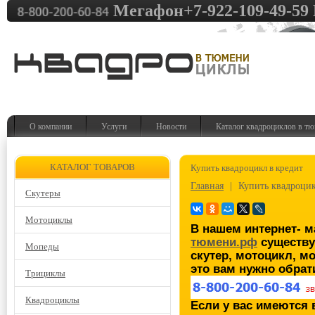
Мегафон+7-922-109-49-59 
О компании
Услуги
Новости
Каталог квадроциклов в т
КАТАЛОГ ТОВАРОВ
Купить квадроцикл в кредит
Главная
|
Купить квадроцик
Скутеры
Мотоциклы
В нашем интернет- м
тюмени.рф
существу
Мопеды
скутер, мотоцикл, м
это вам нужно обрат
Трициклы
Квадроциклы
Если у вас имеются