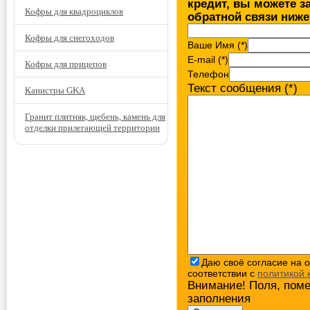
кредит, вы можете з
Кофры для квадроциклов
обратной связи ниже
Кофры для снегоходов
Ваше Имя (*)
E-mail (*)
Кофры для прицепов
Телефон
Текст сообщения (*)
Канистры GKA
Гранит плитняк, щебень, камень для
отделки прилегающей территории
Даю своё согласие на 
соответствии с
политикой
Внимание! Поля, поме
заполнения